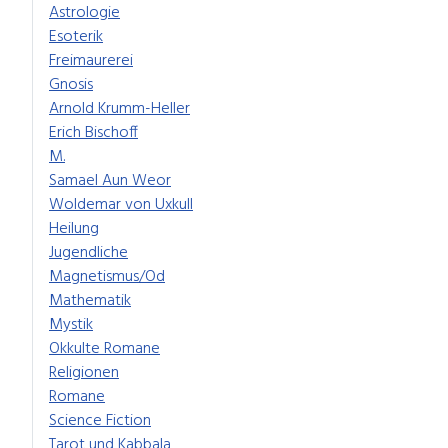
Astrologie
Esoterik
Freimaurerei
Gnosis
Arnold Krumm-Heller
Erich Bischoff
M.
Samael Aun Weor
Woldemar von Uxkull
Heilung
Jugendliche
Magnetismus/Od
Mathematik
Mystik
Okkulte Romane
Religionen
Romane
Science Fiction
Tarot und Kabbala