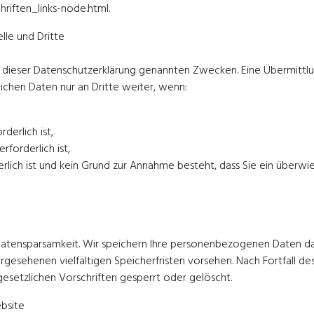
riften_links-node.html.
lle und Dritte
dieser Datenschutzerklärung genannten Zwecken. Eine Übermittlung
ichen Daten nur an Dritte weiter, wenn:
derlich ist,
rforderlich ist,
erlich ist und kein Grund zur Annahme besteht, dass Sie ein über
atensparsamkeit. Wir speichern Ihre personenbezogenen Daten dahe
esehenen vielfältigen Speicherfristen vorsehen. Nach Fortfall de
setzlichen Vorschriften gesperrt oder gelöscht.
bsite